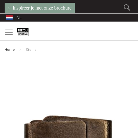
Se
Inspireer je met onze brochure
Ga
Taal
NL
naar
de
inhoud
Home
Stoine
Ga
naar
het
einde
van
de
afbeeldingen-
gallerij