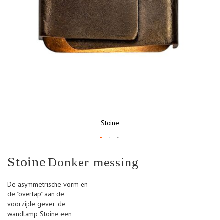
Stoine
Ga
Stoine
Donker messing
naar
het
begin
De asymmetrische vorm en
van
de "overlap" aan de
de
voorzijde geven de
afbeeldingen-
wandlamp Stoine een
gallerij