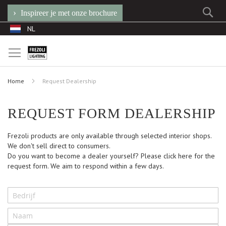
Se
Inspireer je met onze brochure
Ga
Taal
NL
naar
de
inhoud
Home
Request Dealership
REQUEST FORM DEALERSHIP
Frezoli products are only available through selected interior shops.
We don't sell direct to consumers.
Do you want to become a dealer yourself? Please click here for the
request form. We aim to respond within a few days.