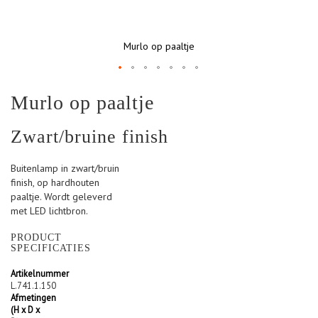
Murlo op paaltje
Ga
Murlo op paaltje
naar
het
begin
Zwart/bruine finish
van
de
Buitenlamp in zwart/bruin
afbeeldingen-
finish, op hardhouten
gallerij
paaltje. Wordt geleverd
met LED lichtbron.
PRODUCT
SPECIFICATIES
Artikelnummer
L.741.1.150
Afmetingen
(H x D x