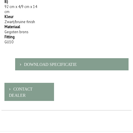
B)
92 cm x 4/9 cm x 14
cm
Kleur
Zwart/bruine finish
Materiaal
Gegoten brons
Fitting
GU10
DOWNLOAD SPECIFICATIE
CONTACT
DEALER