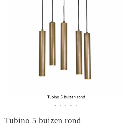
Tubino 5 buizen rond
Ga
Tubino 5 buizen rond
naar
het
begin