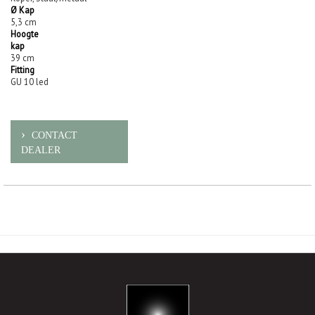
Ø Kap
5,3 cm
Hoogte
kap
39 cm
Fitting
GU 10 led
CONTACT
DEALER
-