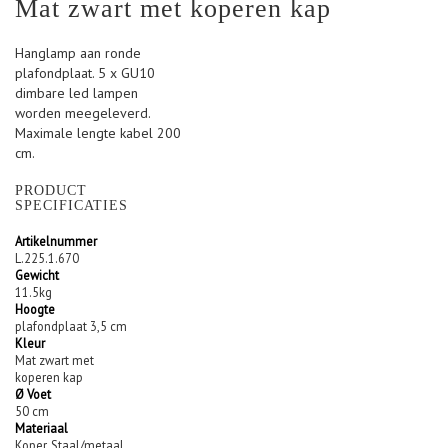
Mat zwart met koperen kap
van
de
Hanglamp aan ronde
afbeeldingen-
plafondplaat. 5 x GU10
gallerij
dimbare led lampen
worden meegeleverd.
Maximale lengte kabel 200
cm.
PRODUCT
SPECIFICATIES
Artikelnummer
L.225.1.670
Gewicht
11.5kg
Hoogte
plafondplaat 3,5 cm
Kleur
Mat zwart met
koperen kap
Ø Voet
50 cm
Materiaal
Koper, Staal/metaal