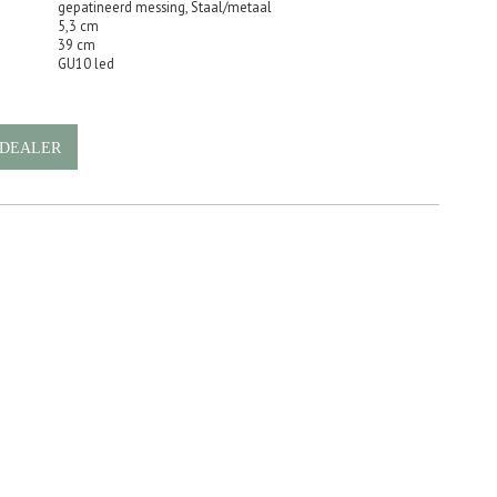
gepatineerd messing, Staal/metaal
5,3 cm
39 cm
GU10 led
 DEALER