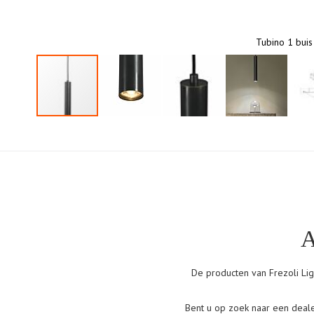
Tubino 1 buis
Ga
naar
het
begin
van
de
afbeeldingen-
A
gallerij
De producten van Frezoli Ligh
Bent u op zoek naar een deale