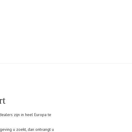
Tubino 1 buis
rt
dealers zijn in heel Europa te
geving u zoekt, dan ontvangt u