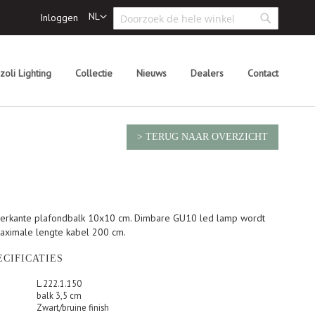
Search
Taal
NL
Inloggen
Search
zoli Lighting
Collectie
Nieuws
Dealers
Contact
> TERUG NAAR OVERZICHT
erkante plafondbalk 10x10 cm. Dimbare GU10 led lamp wordt
ximale lengte kabel 200 cm.
CIFICATIES
L.222.1.150
balk 3,5 cm
Zwart/bruine finish