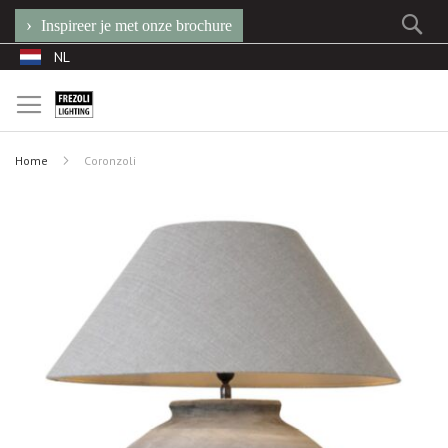
Se
Inspireer je met onze brochure
Ga
Taal
NL
naar
de
inhoud
Home
Coronzoli
Ga
naar
het
einde
van
de
afbeeldingen-
gallerij