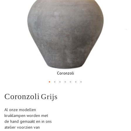
Coronzoli
Ga
Coronzoli
Grijs
naar
het
begin
Al onze modellen
van
kruiklampen worden met
de
de hand gemaakt en in ons
afbeeldingen-
atelier voorzien van
gallerij