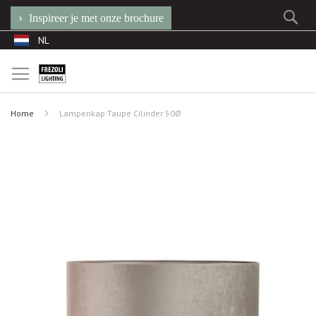
Se
Inspireer je met onze brochure
Ga
Taal
NL
naar
de
inhoud
Home
Lampenkap Taupe Cilinder 50Ø
Ga
naar
het
einde
van
de
afbeeldingen-
gallerij