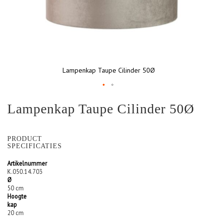
Lampenkap Taupe Cilinder 50Ø
Ga
Lampenkap Taupe Cilinder 50Ø
naar
het
begin
van
PRODUCT
de
SPECIFICATIES
afbeeldingen-
Artikelnummer
gallerij
K.050.14.703
Ø
50 cm
Hoogte
kap
20 cm