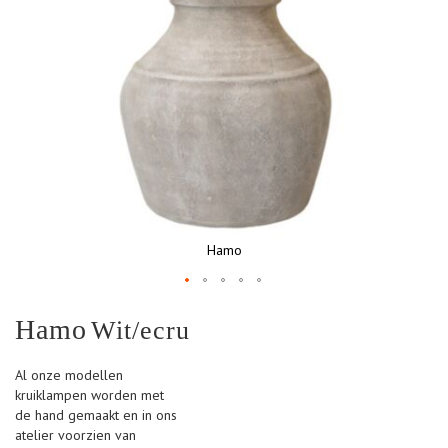
Hamo
Ga
Hamo
Wit/ecru
naar
het
begin
Al onze modellen
van
kruiklampen worden met
de
de hand gemaakt en in ons
afbeeldingen-
atelier voorzien van
gallerij