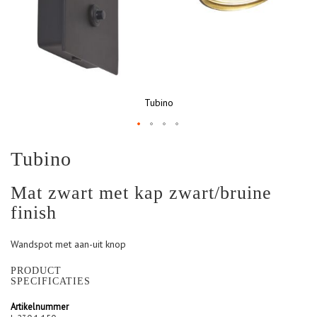
Tubino
Ga
Tubino
naar
het
begin
Mat zwart met kap zwart/bruine
van
finish
de
afbeeldingen-
gallerij
Wandspot met aan-uit knop
PRODUCT
SPECIFICATIES
Artikelnummer