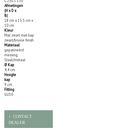
L.230.1.150
Afmetingen
(H x D x
B)
18 cm x 13,5 cm x
10 cm
Kleur
Mat zwart met kap
zwart/bruine finish
Materiaal
gepatineerd
messing,
Staal/metaal
Ø Kap
4,4 cm
Hoogte
kap
9 cm
Fitting
GU10
CONTACT
DEALER