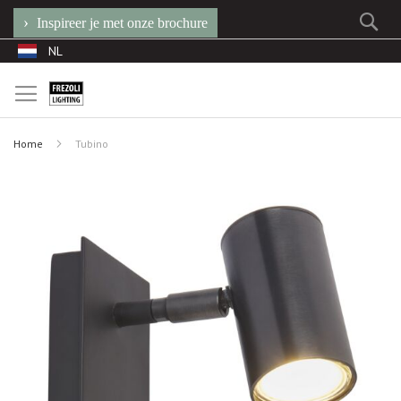
Se
Inspireer je met onze brochure
Ga
Taal
NL
naar
de
inhoud
Home
Tubino
Ga
naar
het
einde
van
de
afbeeldingen-
gallerij