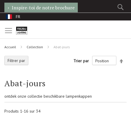
Re
Inspire-toi de notre brochure
Allez
Langue
FR
au
contenu
Accueil
Collection
Abat-jours
Par
Filtrer par
Trier par
ord
décr
Abat-jours
ontdek onze collectie beschikbare lampenkappen
Produits
1
-
16
sur
34