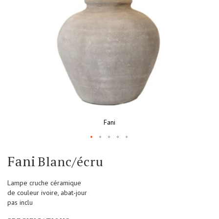
Fani
Skip
Fani
Blanc/écru
to
the
beginning
Lampe cruche céramique
of
de couleur ivoire, abat-jour
the
pas inclu
images
gallery