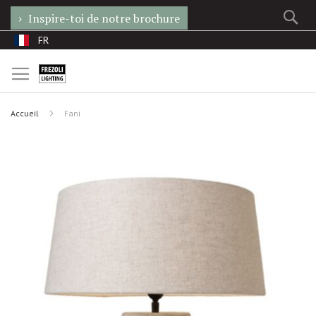
Re
Inspire-toi de notre brochure
Allez
Langue
FR
au
contenu
Accueil
Fani
Skip
to
the
end
of
the
images
gallery