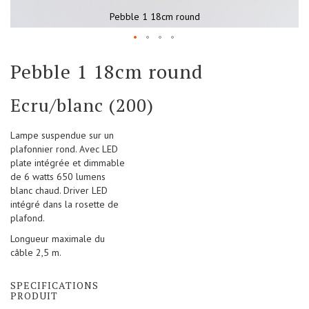
Pebble 1 18cm round
Skip
Pebble 1 18cm round
to
the
beginning
Ecru/blanc (200)
of
the
Lampe suspendue sur un
images
plafonnier rond. Avec LED
gallery
plate intégrée et dimmable
de 6 watts 650 lumens
blanc chaud. Driver LED
intégré dans la rosette de
plafond.
Longueur maximale du
câble 2,5 m.
SPECIFICATIONS
PRODUIT