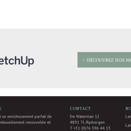
DÉCOUVREZ NOS M
G
CONTACT
N
st un enrichissement parfait de
De Waterman 12
La
continuellement renouvelée et
4891 TL Rijsbergen
La
T +31 (0)76 596 44 13