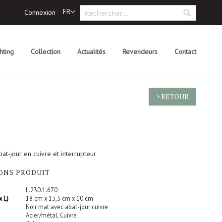
Recherche
Langue
FR
Connexion
Rechercher
hting
Collection
Actualités
Revendeurs
Contact
> RETOUR
at-jour en cuivre et interrupteur
IONS PRODUIT
L.230.1.670
x L)
18 cm x 13,5 cm x 10 cm
Noir mat avec abat-jour cuivre
Acier/métal, Cuivre