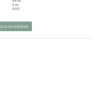
4,4 cm
9 cm
GU10
R LE REVENDEUR
Tubino