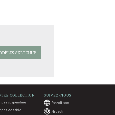
ODÈLES SKETCHUP
OTRE COLLECTION
SUIVEZ-NOUS
mpes suspendues
frezoli.com
mpes de table
/frezoli