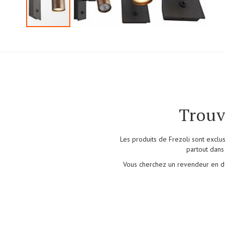
Skip
to
the
beginning
of
the
images
Trouv
gallery
L
es produits de Frezoli sont excl
partout dans
Vous cherchez un revendeur en de