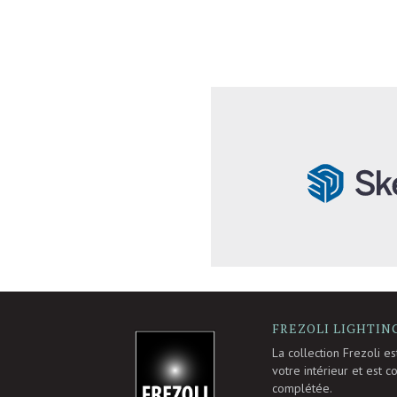
FREZOLI LIGHTIN
-
La collection Frezoli e
votre intérieur et est 
complétée.