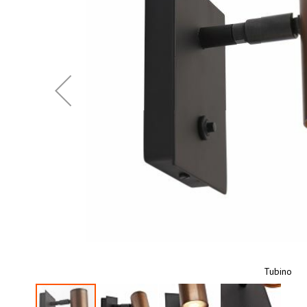
gallery
Tubino